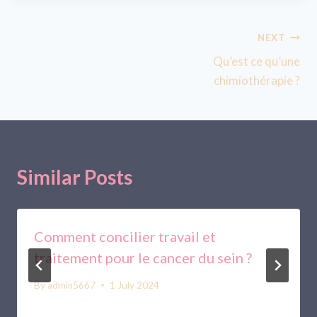
Post
NEXT
Qu’est ce qu’une
navigation
chimiothérapie ?
Similar Posts
Comment concilier travail et
traitement pour le cancer du sein ?
By
admin5667
1 July 2024